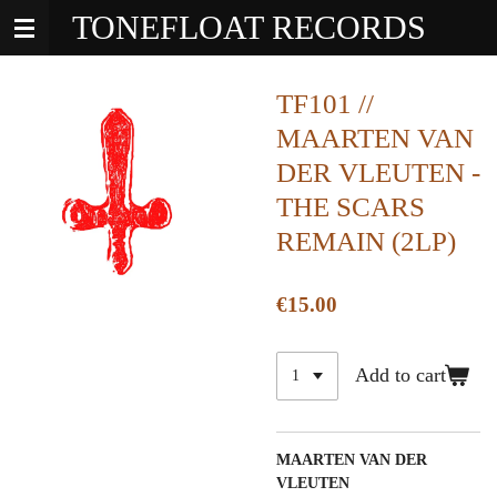
TONEFLOAT RECORDS
Skip
to
main
content
TF101 //
MAARTEN VAN
DER VLEUTEN -
THE SCARS
REMAIN (2LP)
€15.00
Add to cart
MAARTEN VAN DER
VLEUTEN