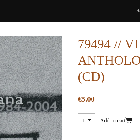
H
79494 //
ANTHOLOG
(CD)
€5.00
Add to cart